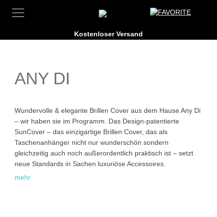
ANY DI
Wundervolle & elegante Brillen Cover aus dem Hause Any Di
– wir haben sie im Programm. Das Design-patentierte
SunCover – das einzigartige Brillen Cover, das als
Taschenanhänger nicht nur wunderschön sondern
gleichzeitig auch noch außerordentlich praktisch ist – setzt
neue Standards in Sachen luxuriöse Accessoires.
Das softe SunCover bewahrt die Brille sicher auf, schützt vor
Kratzern und Druckstellen und nimmt in Taschen wenig Platz
ein. Ein echter Hingucker und das Must-have der Saison.