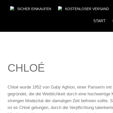
SICHER EINKAUFEN
KOSTENLOSER VERSAND
START
CHLOÉ
Chloé wurde 1952 von Gaby Aghion, einer Pariserin mit
gegründet, die die Weiblichkeit durch eine hochwertige
strengen Modezitat der damaligen Zeit befreien sollte. S
ist es Chloé gelungen, durch die Verpflichtung talentier