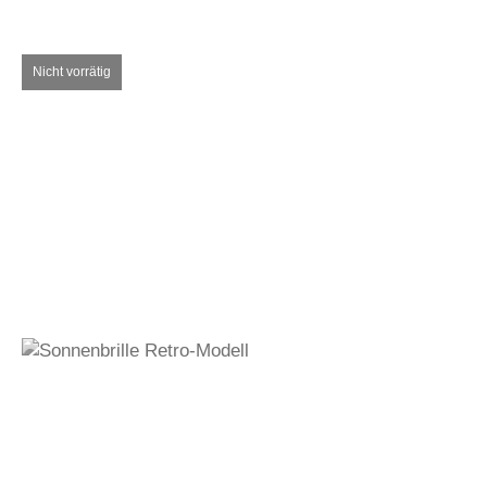
Auf den Wunschzettel
330,00
€