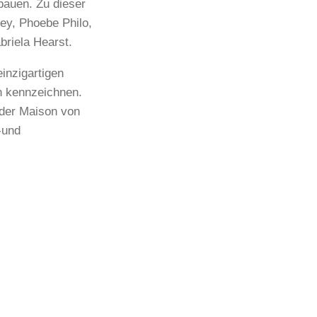
bauen. Zu dieser
ney, Phoebe Philo,
riela Hearst.
inzigartigen
n kennzeichnen.
 der Maison von
-und