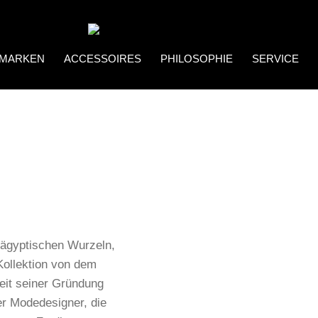
MARKEN
ACCESSOIRES
PHILOSOPHIE
SERVICE
Coco Bonito
Brillenketten
 ägyptischen Wurzeln,
 Kollektion von dem
eit seiner Gründung
ter Modedesigner, die