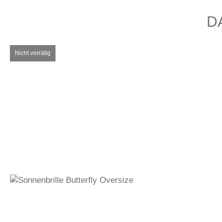
D
370,00
€