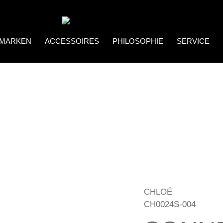
MARKEN
ACCESSOIRES
PHILOSOPHIE
SERVICE
Coco Bonito
Brillenketten
CHLOÉ
CH0024S-004