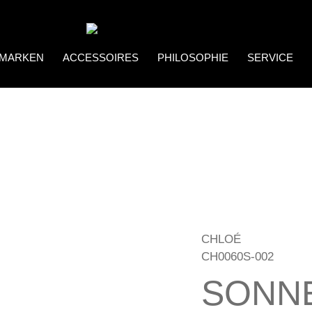
MARKEN
ACCESSOIRES
PHILOSOPHIE
SERVICE
Coco Bonito
Brillenketten
CHLOÉ
CH0060S-002
SONN