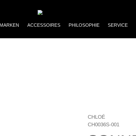
MARKEN
ACCESSOIRES
PHILOSOPHIE
SERVICE
Coco Bonito
Brillenketten
CHLOÉ
CH0036S-001