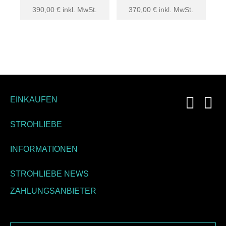
390,00
€
inkl. MwSt.
370,00
€
inkl. MwSt.
EINKAUFEN
STROHLIEBE
INFORMATIONEN
STROHLIEBE NEWS
ZAHLUNGSANBIETER