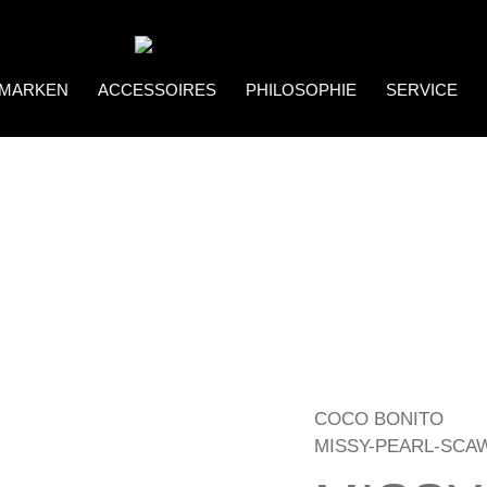
MARKEN
ACCESSOIRES
PHILOSOPHIE
SERVICE
Coco Bonito
Brillenketten
COCO BONITO
MISSY-PEARL-SCA