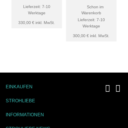
Lieferzeit:
7-10
Schon im
Werktage
Warenkorb
Lieferzeit:
7-10
330,00
€
inkl. MwSt.
Werktage
300,00
€
inkl. MwSt.
EINKAUFEN
STROHLIEBE
INFORMATIONEN