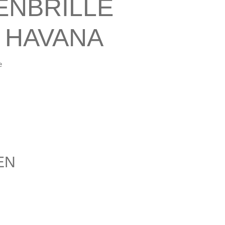
ENBRILLE
 HAVANA
e
EN