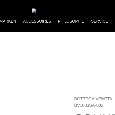
MARKEN
ACCESSOIRES
PHILOSOPHIE
SERVICE
Coco Bonito
Brillenketten
BOTTEGA VENETA
BV1083SA-002