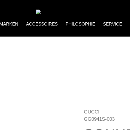
MARKEN
ACCESSOIRES
PHILOSOPHIE
SERVICE
Coco Bonito
Brillenketten
GUCCI
GG0941S-003