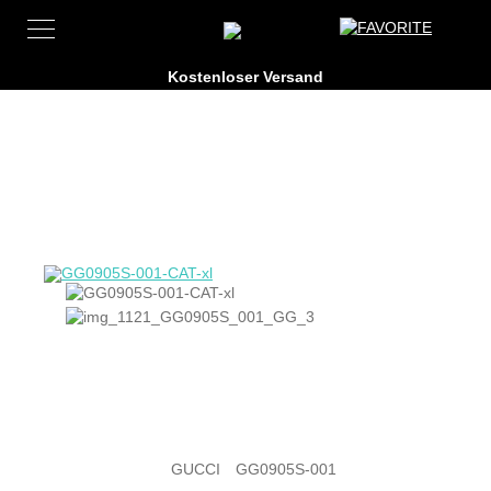
GUCCI
GG0905S-001