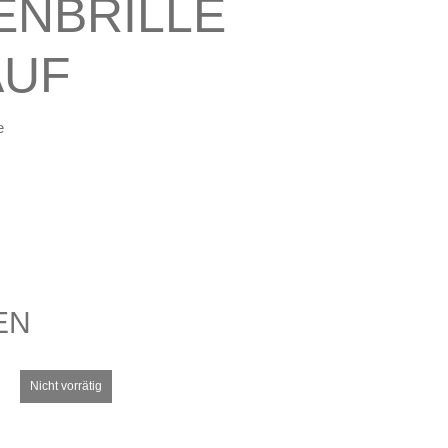
ENBRILLE
AUF
e
EN