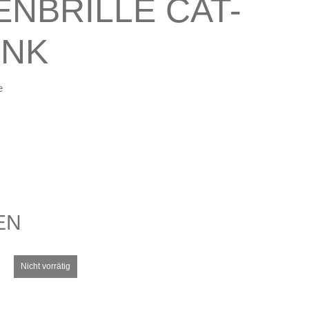
NBRILLE CAT-
INK
e
EN