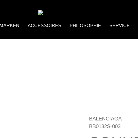
MARKEN
ACCESSOIRES
PHILOSOPHIE
SERVICE
Coco Bonito
Brillenketten
BALENCIAGA
BB0132S-003