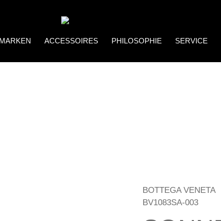
MARKEN
ACCESSOIRES
PHILOSOPHIE
SERVICE
Coco Bonito
Brillenketten
BOTTEGA VENETA
BV1083SA-003