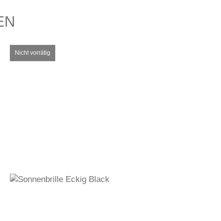
EN
310,00
€