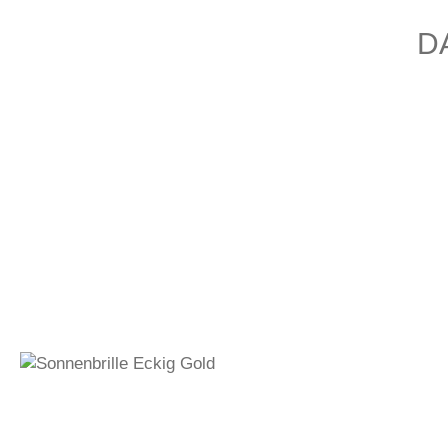
D
300,00
€