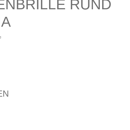
ENBRILLE RUND
NA
e
EN