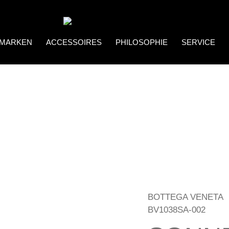
MARKEN
ACCESSOIRES
PHILOSOPHIE
SERVICE
Coco Bonito
Brillenketten
BOTTEGA VENETA
BV1038SA-002