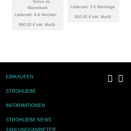
Schon im
Lieferzeit:
3-5 Werktage
Warenkorb
Lieferzeit:
4-6 Wochen
820,00
€
inkl. MwSt.
890,00
€
inkl. MwSt.
EINKAUFEN
STROHLIEBE
INFORMATIONEN
STROHLIEBE NEWS
ZAHLUNGSANBIETER