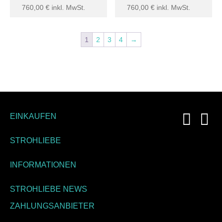
760,00
€
inkl. MwSt.
760,00
€
inkl. MwSt.
1
2
3
4
→
EINKAUFEN
STROHLIEBE
INFORMATIONEN
STROHLIEBE NEWS
ZAHLUNGSANBIETER