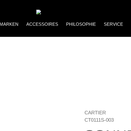
MARKEN
ACCESSOIRES
PHILOSOPHIE
SERVICE
Coco Bonito
Brillenketten
CARTIER
CT0111S-003