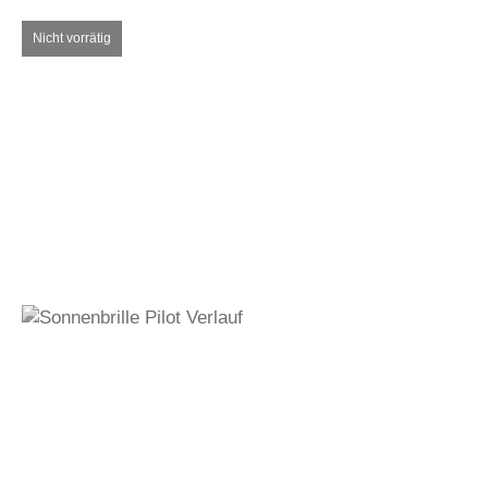
920,00
€