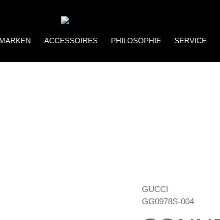
MARKEN
ACCESSOIRES
PHILOSOPHIE
SERVICE
Coco Bonito
Brillenketten
GUCCI
GG0978S-004