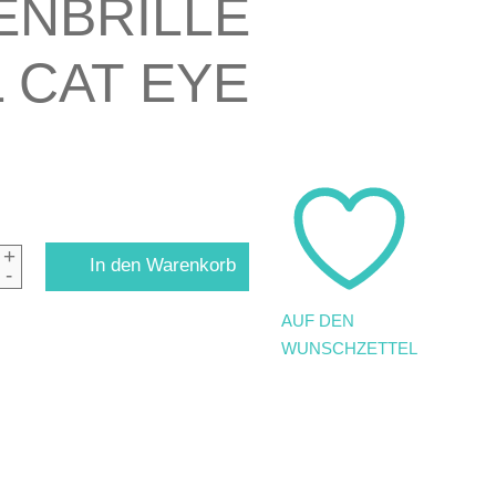
ENBRILLE
 CAT EYE
+
In den Warenkorb
-
AUF DEN
WUNSCHZETTEL