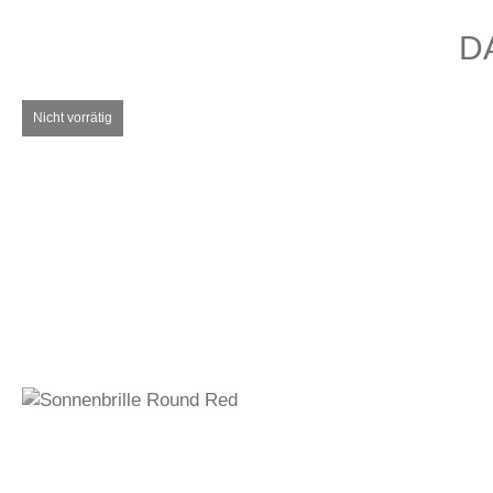
D
600,00
€