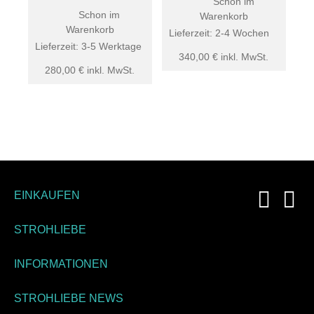
Schon im
Schon im
Warenkorb
Warenkorb
Lieferzeit:
2-4 Wochen
Lieferzeit:
3-5 Werktage
340,00
€
inkl. MwSt.
280,00
€
inkl. MwSt.
EINKAUFEN
STROHLIEBE
INFORMATIONEN
STROHLIEBE NEWS