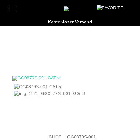
GUCCI
GG0879S-001