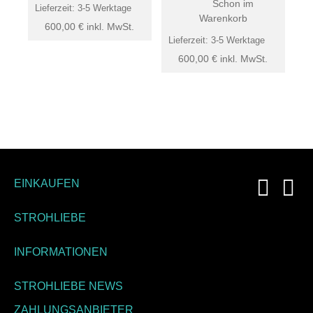
Schon im
Lieferzeit:
3-5 Werktage
Warenkorb
600,00
€
inkl. MwSt.
Lieferzeit:
3-5 Werktage
600,00
€
inkl. MwSt.
EINKAUFEN
STROHLIEBE
INFORMATIONEN
STROHLIEBE NEWS
ZAHLUNGSANBIETER