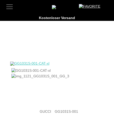
GUCCI
GG1031S-001