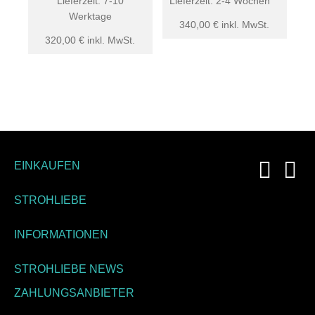
Lieferzeit:
7-10
Lieferzeit:
2-4 Wochen
Werktage
340,00
€
inkl. MwSt.
320,00
€
inkl. MwSt.
EINKAUFEN
STROHLIEBE
INFORMATIONEN
STROHLIEBE NEWS
ZAHLUNGSANBIETER