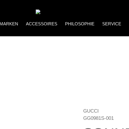
MARKEN
ACCESSOIRES
PHILOSOPHIE
SERVICE
Coco Bonito
Brillenketten
GUCCI
GG0981S-001